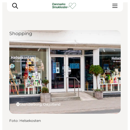
Shopping
Erleben Sie die Natur
Entdecken Sie die Städte
Reiseplanung
Skanderborg, Ostjütland
Foto
:
Helsekosten