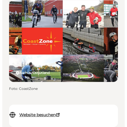
Teambuilding
Aarhus, Ostjütland
Foto
:
CoastZone
Website besuchen