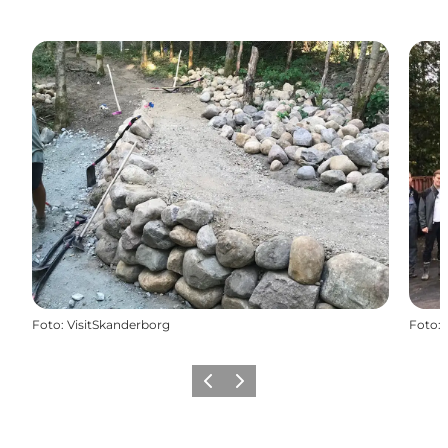
Foto
:
VisitSkanderborg
Foto
:
Vorherige Folie
Nächste Folie