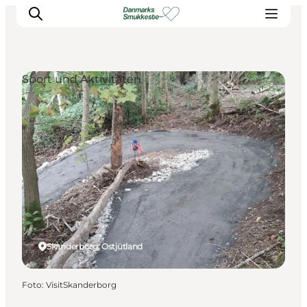
Sport und Aktivitäten
Erleben Sie die Natur
Entdecken Sie die Städte
Reiseplanung
Skanderborg, Ostjütland
Foto
:
VisitSkanderborg