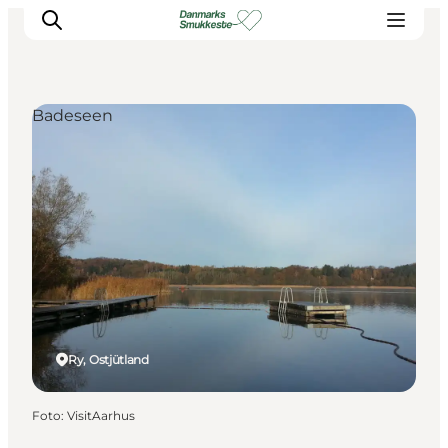
Badeseen
Erleben Sie die Natur
Entdecken Sie die Städte
Reiseplanung
Ry, Ostjütland
Foto
:
VisitAarhus