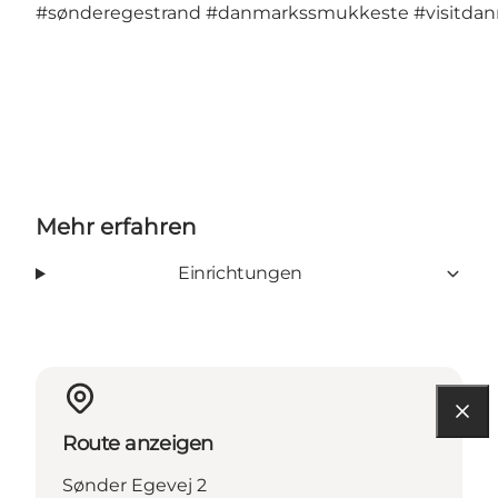
#sønderegestrand
#danmarkssmukkeste
#visitda
Mehr erfahren
Einrichtungen
Route anzeigen
Sønder Egevej 2