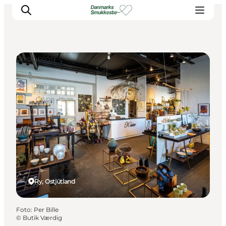
Shopping
Erleben Sie die Natur
Entdecken Sie die Städte
Reiseplanung
Ry, Ostjütland
Foto
:
Per Bille
©
Butik Værdig