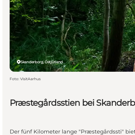
Skanderborg, Ostjütland
Foto
:
VisitAarhus
Præstegårdsstien bei Skander
Der fünf Kilometer lange "Præstegårdssti" bi