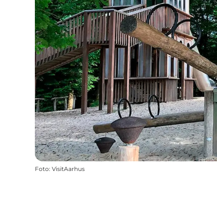
Foto
:
VisitAarhus