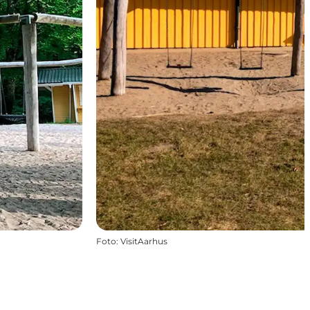
Foto
:
VisitAarhus