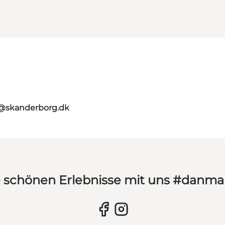
t@skanderborg.dk
hre schönen Erlebnisse mit uns #danm