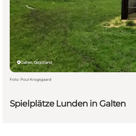
Galten, Ostjütland
Foto
:
Poul Krogsgaard
Spielplätze Lunden in Galten