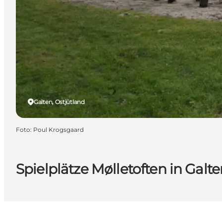
Galten, Ostjütland
Foto
:
Poul Krogsgaard
Spielplätze Mølletoften in Galt