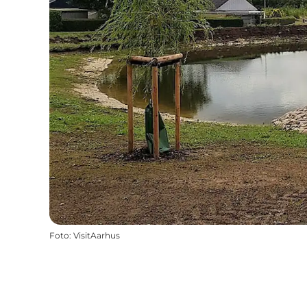
Foto
:
VisitAarhus