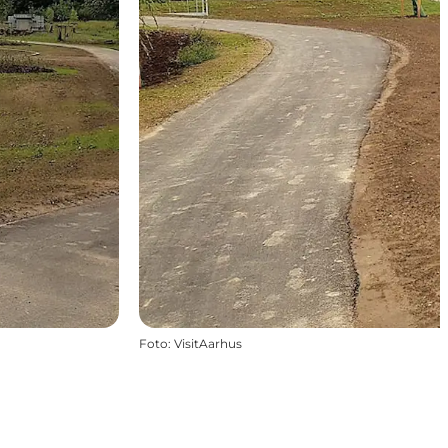
Foto
:
VisitAarhus