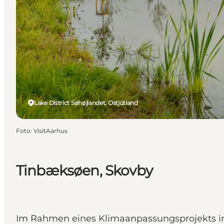
Lake District Søhøjlandet, Ostjütland
Foto
:
VisitAarhus
Tinbæksøen, Skovby
Im Rahmen eines Klimaanpassungsprojekts i