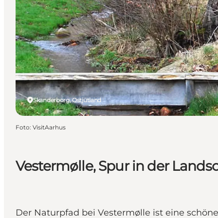
Skanderborg, Ostjütland
Foto
:
VisitAarhus
Vestermølle, Spur in der Lands
Der Naturpfad bei Vestermølle ist eine schön