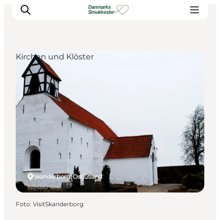
Kirchen und Klöster
Erleben Sie die Natur
Entdecken Sie die Städte
Reiseplanung
Skanderborg, Ostjütland
Foto
:
VisitSkanderborg