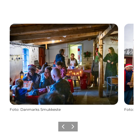
Foto
:
Danmarks Smukkeste
Foto
:
Vorherige Folie
Nächste Folie