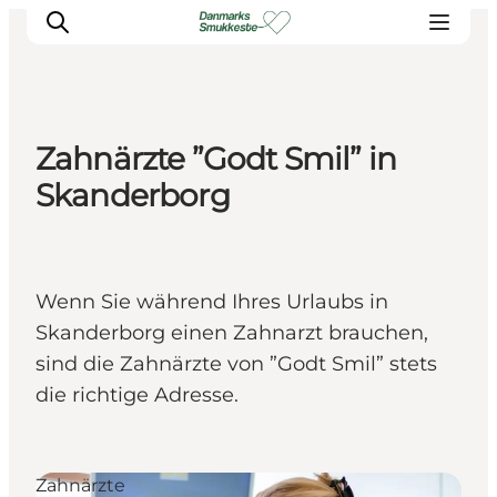
Zahnärzte ”Godt Smil” in
Erleben Sie die Natur
Skanderborg
Entdecken Sie die Städte
Reiseplanung
Wenn Sie während Ihres Urlaubs in
Skanderborg einen Zahnarzt brauchen,
sind die Zahnärzte von ”Godt Smil” stets
die richtige Adresse.
Zahnärzte