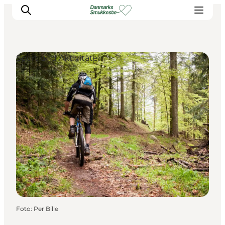
Sport und Aktivitäten
Erleben Sie die Natur
Entdecken Sie die Städte
Reiseplanung
Foto
:
Per Bille