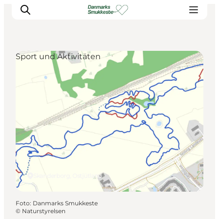
Sport und Aktivitäten
Erleben Sie die Natur
Entdecken Sie die Städte
Reiseplanung
Skanderborg, Ostjütland
Foto
:
Danmarks Smukkeste
©
Naturstyrelsen