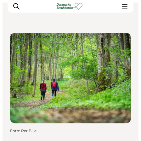
Touren auf eigene Faust
Erleben Sie die Natur
Entdecken Sie die Städte
Reiseplanung
Foto
:
Per Bille