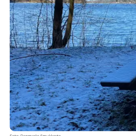
Foto
:
Danmarks Smukkeste