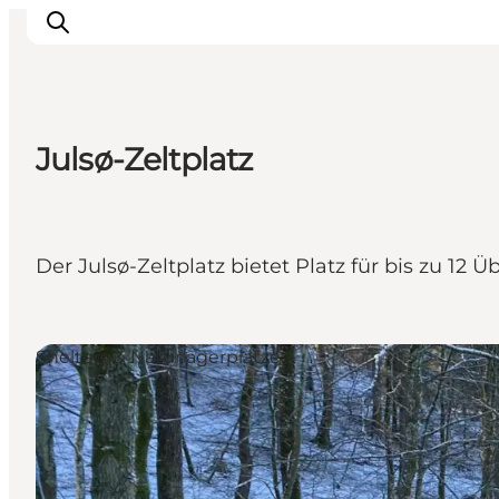
Julsø-Zeltplatz
Erleben Sie die Natur
Entdecken Sie die Städte
Reiseplanung
Der Julsø-Zeltplatz bietet Platz für bis zu 1
Shelters & Naturlagerplätze